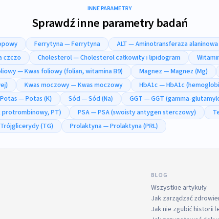
INNE PARAMETRY
Sprawdź inne parametry badań
ropowy
Ferrytyna — Ferrytyna
ALT — Aminotransferaza alaninowa
a czczo
Cholesterol — Cholesterol całkowity i lipidogram
Witami
liowy — Kwas foliowy (folian, witamina B9)
Magnez — Magnez (Mg)
ej)
Kwas moczowy — Kwas moczowy
HbA1c — HbA1c (hemoglobi
Potas — Potas (K)
Sód — Sód (Na)
GGT — GGT (gamma-glutamylo
k protrombinowy, PT)
PSA — PSA (swoisty antygen sterczowy)
T
Trójglicerydy (TG)
Prolaktyna — Prolaktyna (PRL)
BLOG
Wszystkie artykuły
Jak zarządzać zdrowi
Jak nie zgubić historii