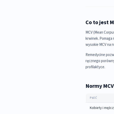
Co to jest 
MCV (Mean Corpusc
krwinek. Pomaga r
wysokie MCV na n
Remedycine pozwa
ręcznego porówny
profilaktyce.
Normy MCV
PŁEĆ
Kobiety i mężcz