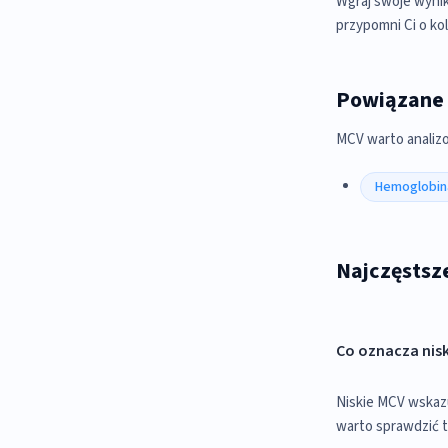
Wgraj swoje wynik
przypomni Ci o ko
Powiązane
MCV warto analizo
Hemoglobin
Najczęstsz
Co oznacza nis
Niskie MCV wskazu
warto sprawdzić t