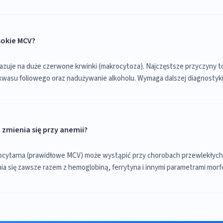
okie MCV?
zuje na duże czerwone krwinki (makrocytoza). Najczęstsze przyczyny t
kwasu foliowego oraz nadużywanie alkoholu. Wymaga dalszej diagnostyki
zmienia się przy anemii?
cytarna (prawidłowe MCV) może wystąpić przy chorobach przewlekłych l
a się zawsze razem z hemoglobiną, ferrytyna i innymi parametrami morfo