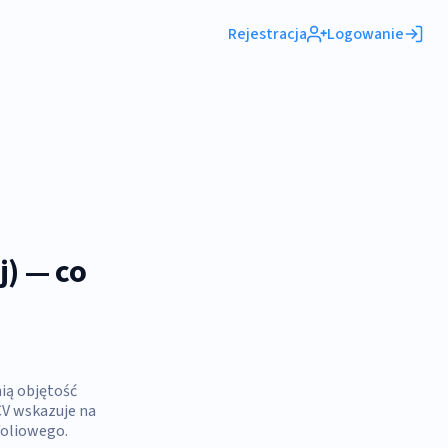
Rejestracja
Logowanie
j) — co
ią objętość
CV wskazuje na
foliowego.