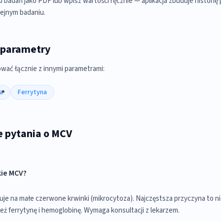
i badań jako PDF lub wpisz wartości ręcznie — aplikacja zbuduje historię
lejnym badaniu.
 parametry
wać łącznie z innymi parametrami:
a
Ferrytyna
e pytania o MCV
kie MCV?
je na małe czerwone krwinki (mikrocytoza). Najczęstsza przyczyna to n
eż ferrytynę i hemoglobinę. Wymaga konsultacji z lekarzem.