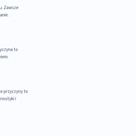
ru. Zawsze
anie.
zyczyna to
wiem.
e przyczyny to
nostyki i