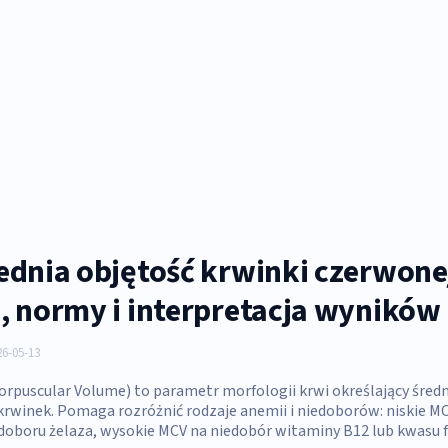
ednia objętość krwinki czerwone
, normy i interpretacja wyników
6-05-13
rpuscular Volume) to parametr morfologii krwi określający średn
rwinek. Pomaga rozróżnić rodzaje anemii i niedoborów: niskie M
doboru żelaza, wysokie MCV na niedobór witaminy B12 lub kwasu 