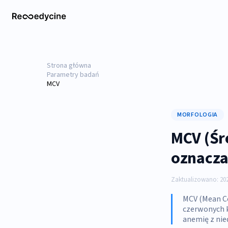
Strona główna
Parametry badań
MCV
MORFOLOGIA
MCV (Śr
oznacza
Zaktualizowano: 202
MCV (Mean Co
czerwonych k
anemię z nie