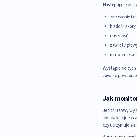
Następujące objaw
zmęczenie i o
bladość skóry
duszność
zawroty głow
mrowienie koń
Wystąpienie tych
zawsze powoduje w
Jak monito
Jednorazowy wynik
układa kolejne wy
czy utrzymuje się