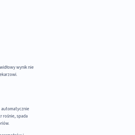
widłowy wynik nie
ekarzowi.
e automatycznie
r rośnie, spada
riów.