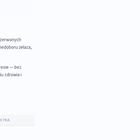
 czerwonych
niedoboru żelaza,
resie — bez
u zdrowia i
OSTKA