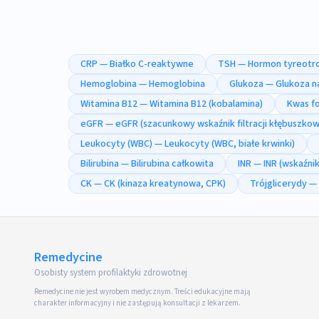
CRP — Białko C-reaktywne
TSH — Hormon tyreot
Hemoglobina — Hemoglobina
Glukoza — Glukoza n
Witamina B12 — Witamina B12 (kobalamina)
Kwas fo
eGFR — eGFR (szacunkowy wskaźnik filtracji kłębuszkow
Leukocyty (WBC) — Leukocyty (WBC, białe krwinki)
Bilirubina — Bilirubina całkowita
INR — INR (wskaźni
CK — CK (kinaza kreatynowa, CPK)
Trójglicerydy — 
Remedycine
Osobisty system profilaktyki zdrowotnej
Remedycine nie jest wyrobem medycznym. Treści edukacyjne mają
charakter informacyjny i nie zastępują konsultacji z lekarzem.