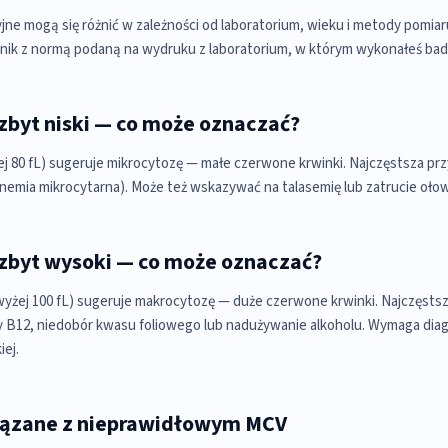
jne mogą się różnić w zależności od laboratorium, wieku i metody pomia
nik z normą podaną na wydruku z laboratorium, w którym wykonałeś bad
zbyt niski — co może oznaczać?
ej 80 fL) sugeruje mikrocytozę — małe czerwone krwinki. Najczęstsza pr
anemia mikrocytarna). Może też wskazywać na talasemię lub zatrucie oło
zbyt wysoki — co może oznaczać?
żej 100 fL) sugeruje makrocytozę — duże czerwone krwinki. Najczęstsz
 B12, niedobór kwasu foliowego lub nadużywanie alkoholu. Wymaga diag
iej.
ązane z nieprawidłowym MCV