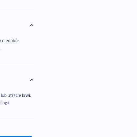
o niedobór
.
ub utracie krwi.
logii.