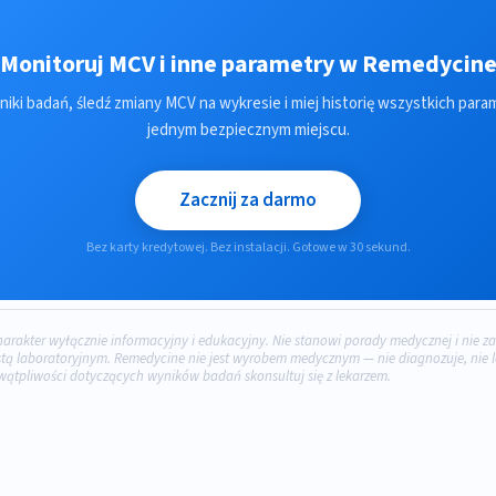
Monitoruj MCV i inne parametry w Remedycin
niki badań, śledź zmiany MCV na wykresie i miej historię wszystkich par
jednym bezpiecznym miejscu.
Zacznij za darmo
Bez karty kredytowej. Bez instalacji. Gotowe w 30 sekund.
charakter wyłącznie informacyjny i edukacyjny. Nie stanowi porady medycznej i nie za
tą laboratoryjnym. Remedycine nie jest wyrobem medycznym — nie diagnozuje, nie lec
wątpliwości dotyczących wyników badań skonsultuj się z lekarzem.