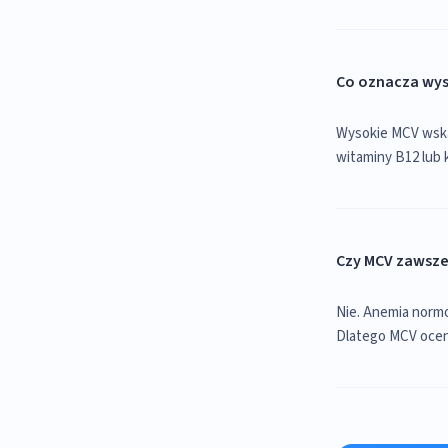
Co oznacza wys
Wysokie MCV wska
witaminy B12 lub 
Czy MCV zawsze 
Nie. Anemia normo
Dlatego MCV oceni