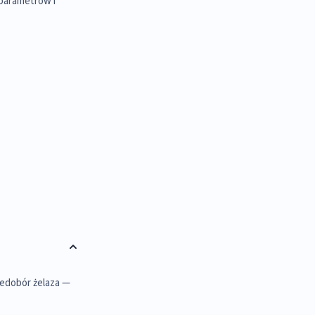
 parametrów i
iedobór żelaza —