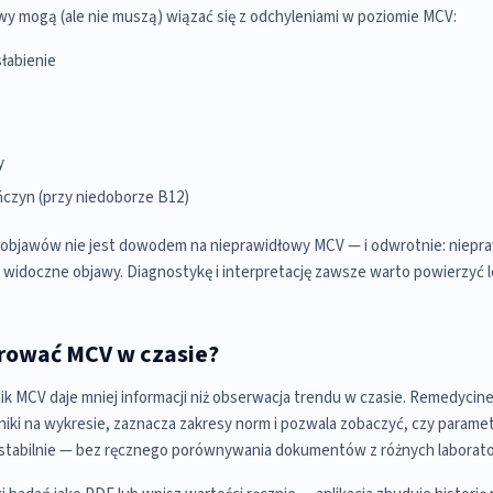
y mogą (ale nie muszą) wiązać się z odchyleniami w poziomie MCV:
słabienie
y
czyn (przy niedoborze B12)
 objawów nie jest dowodem na nieprawidłowy MCV — i odwrotnie: niepra
idoczne objawy. Diagnostykę i interpretację zawsze warto powierzyć l
rować MCV w czasie?
 MCV daje mniej informacji niż obserwacja trendu w czasie. Remedycin
niki na wykresie, zaznacza zakresy norm i pozwala zobaczyć, czy paramet
 stabilnie — bez ręcznego porównywania dokumentów z różnych laborato