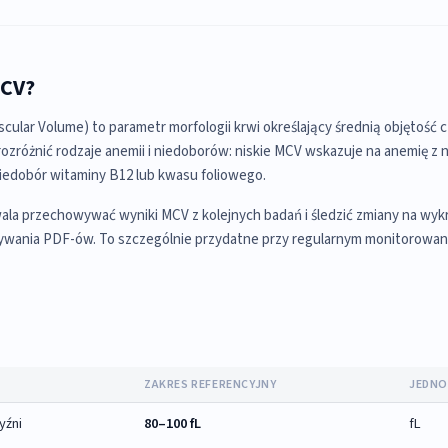
MCV?
ular Volume) to parametr morfologii krwi określający średnią objętość
ozróżnić rodzaje anemii i niedoborów: niskie MCV wskazuje na anemię z 
iedobór witaminy B12 lub kwasu foliowego.
la przechowywać wyniki MCV z kolejnych badań i śledzić zmiany na wyk
wania PDF-ów. To szczególnie przydatne przy regularnym monitorowani
ZAKRES REFERENCYJNY
JEDN
yźni
80–100 fL
fL