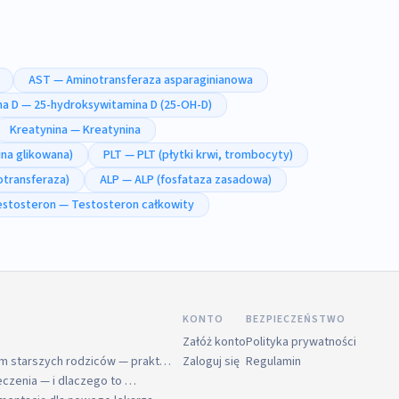
AST — Aminotransferaza asparaginianowa
na D — 25-hydroksywitamina D (25-OH-D)
Kreatynina — Kreatynina
na glikowana)
PLT — PLT (płytki krwi, trombocyty)
transferaza)
ALP — ALP (fosfataza zasadowa)
estosteron — Testosteron całkowity
KONTO
BEZPIECZEŃSTWO
Załóż konto
Polityka prywatności
em starszych rodziców — prakt…
Zaloguj się
Regulamin
 leczenia — i dlaczego to …