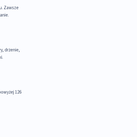
ru. Zawsze
anie.
y, drżenie,
i.
powyżej 126