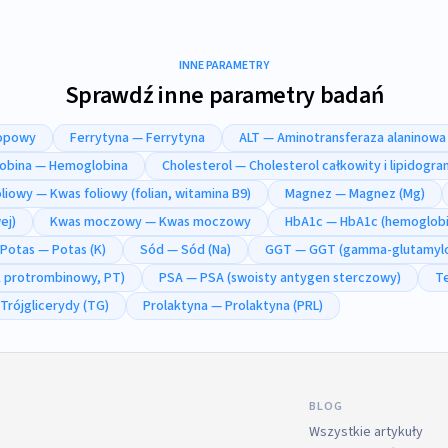
INNE PARAMETRY
Sprawdź inne parametry badań
ropowy
Ferrytyna — Ferrytyna
ALT — Aminotransferaza alaninowa
obina — Hemoglobina
Cholesterol — Cholesterol całkowity i lipidogra
liowy — Kwas foliowy (folian, witamina B9)
Magnez — Magnez (Mg)
ej)
Kwas moczowy — Kwas moczowy
HbA1c — HbA1c (hemoglobi
Potas — Potas (K)
Sód — Sód (Na)
GGT — GGT (gamma-glutamylo
k protrombinowy, PT)
PSA — PSA (swoisty antygen sterczowy)
T
Trójglicerydy (TG)
Prolaktyna — Prolaktyna (PRL)
BLOG
Wszystkie artykuły