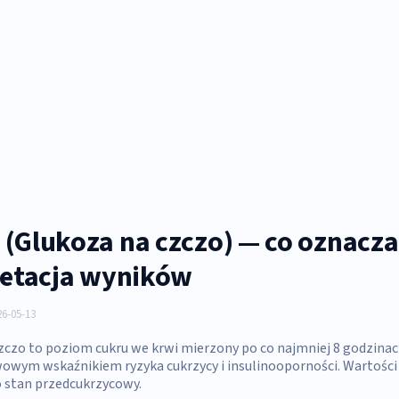
 (Glukoza na czczo) — co oznacz
pretacja wyników
6-05-13
zczo to poziom cukru we krwi mierzony po co najmniej 8 godzinac
owym wskaźnikiem ryzyka cukrzycy i insulinooporności. Wartości
 stan przedcukrzycowy.