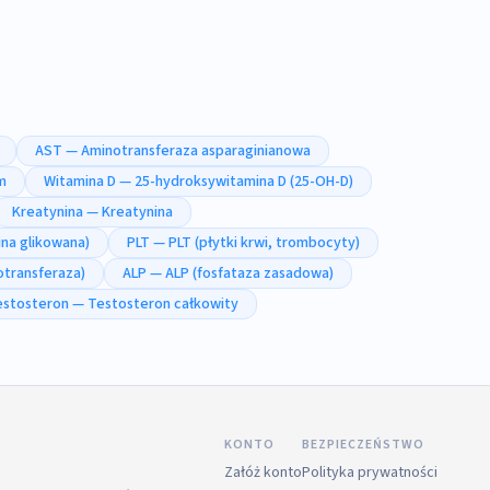
AST — Aminotransferaza asparaginianowa
m
Witamina D — 25-hydroksywitamina D (25-OH-D)
Kreatynina — Kreatynina
na glikowana)
PLT — PLT (płytki krwi, trombocyty)
transferaza)
ALP — ALP (fosfataza zasadowa)
estosteron — Testosteron całkowity
KONTO
BEZPIECZEŃSTWO
Załóż konto
Polityka prywatności