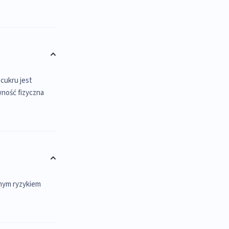
cukru jest
wność fizyczna
nym ryzykiem