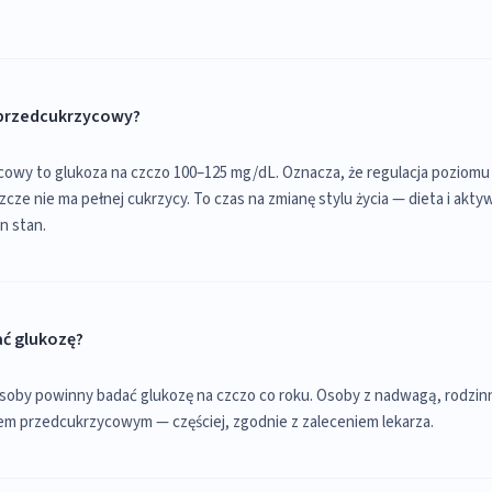
n przedcukrzycowy?
owy to glukoza na czczo 100–125 mg/dL. Oznacza, że regulacja poziomu 
zcze nie ma pełnej cukrzycy. To czas na zmianę stylu życia — dieta i akty
n stan.
ać glukozę?
soby powinny badać glukozę na czczo co roku. Osoby z nadwagą, rodzin
em przedcukrzycowym — częściej, zgodnie z zaleceniem lekarza.