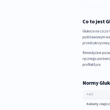
Co to jest 
Glukoza na czczo 
podstawowym wskaź
przedcukrzycowy.
Remedycine pozwal
ręcznego porówny
profilaktyce.
Normy Glu
PŁEĆ
Kobiety i mężcz