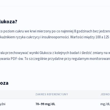
Glukoza?
to poziom cukru we krwi mierzony po co najmniej 8 godzinach bez jedzeni
nikiem ryzyka cukrzycy i insulinooporności. Wartości między 100 a 125
a przechowywać wyniki Glukoza z kolejnych badań i śledzić zmiany na 
wania PDF-ów. To szczególnie przydatne przy regularnym monitorowani
koza
ZAKRES REFERENCYJNY
JEDN
yźni
70–99 mg/dL
mg/d