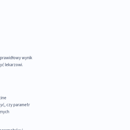
eprawidłowy wynik
yć lekarzowi.
cine
zyć, czy parametr
żnych