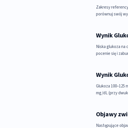
Zakresy referency
porównuj swój wy
Wynik Gluko
Niska glukoza na 
pocenie się i zabu
Wynik Gluk
Glukoza 100–125 m
mg/dL (przy dwukr
Objawy zwi
Następujące objaw