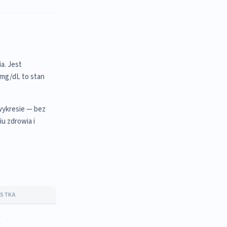
a. Jest
 mg/dL to stan
wykresie — bez
u zdrowia i
OSTKA
L