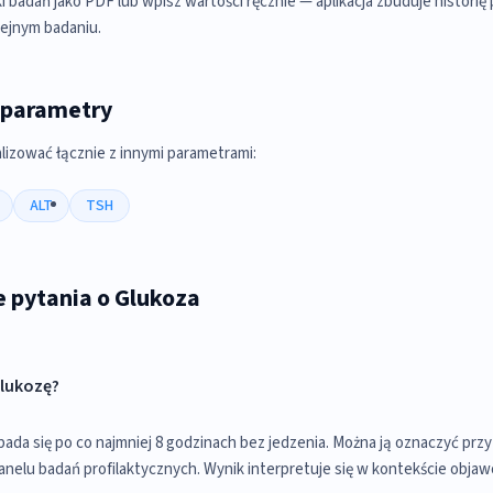
i badań jako PDF lub wpisz wartości ręcznie — aplikacja zbuduje historię
lejnym badaniu.
 parametry
lizować łącznie z innymi parametrami:
ALT
TSH
 pytania o Glukoza
glukozę?
ada się po co najmniej 8 godzinach bez jedzenia. Można ją oznaczyć przy 
elu badań profilaktycznych. Wynik interpretuje się w kontekście objawów