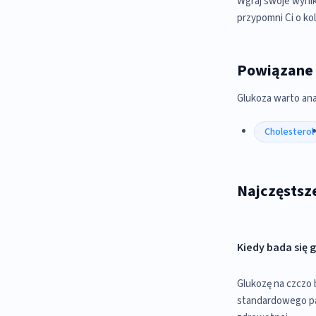
Wgraj swoje wynik
przypomni Ci o ko
Powiązane
Glukoza warto ana
Cholesterol
Najczęstsze
Kiedy bada się 
Glukozę na czczo b
standardowego pan