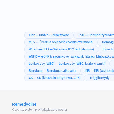
CRP — Białko C-reaktywne
TSH — Hormon tyreot
MCV — Średnia objętość krwinki czerwonej
Hemogl
Witamina B12 — Witamina B12 (kobalamina)
Kwas fo
eGFR — eGFR (szacunkowy wskaźnik filtracji kłębuszkow
Leukocyty (WBC) — Leukocyty (WBC, białe krwinki)
Bilirubina — Bilirubina całkowita
INR — INR (wskaźni
CK — CK (kinaza kreatynowa, CPK)
Trójglicerydy — 
Remedycine
Osobisty system profilaktyki zdrowotnej