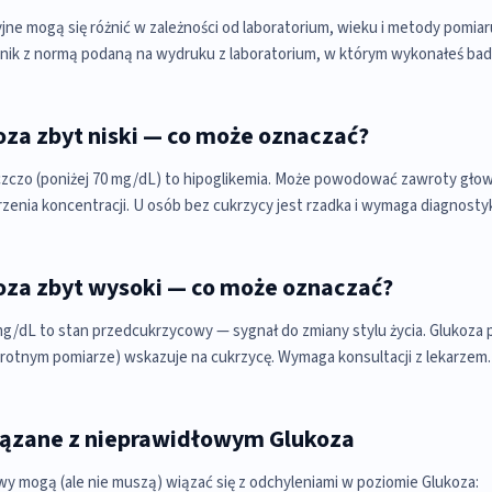
jne mogą się różnić w zależności od laboratorium, wieku i metody pomia
nik z normą podaną na wydruku z laboratorium, w którym wykonałeś bad
za zbyt niski — co może oznaczać?
czczo (poniżej 70 mg/dL) to hipoglikemia. Może powodować zawroty głow
rzenia koncentracji. U osób bez cukrzycy jest rzadka i wymaga diagnostyk
oza zbyt wysoki — co może oznaczać?
g/dL to stan przedcukrzycowy — sygnał do zmiany stylu życia. Glukoza 
otnym pomiarze) wskazuje na cukrzycę. Wymaga konsultacji z lekarzem.
ązane z nieprawidłowym Glukoza
y mogą (ale nie muszą) wiązać się z odchyleniami w poziomie Glukoza: