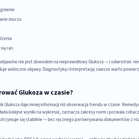
gnienie
anie moczu
dzenia
się ran
 objawów nie jest dowodem na nieprawidłowy Glukoza — i odwrotnie: ni
je widoczne objawy. Diagnostykę i interpretację zawsze warto powierz
rować Glukoza w czasie?
 Glukoza daje mniej informacji niż obserwacja trendu w czasie. Remedy
ada kolejne wyniki na wykresie, zaznacza zakresy norm i pozwala zobac
 utrzymuje się stabilnie — bez ręcznego porównywania dokumentów z ró