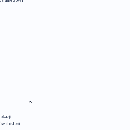
 parametrów i
okazji
 i historii