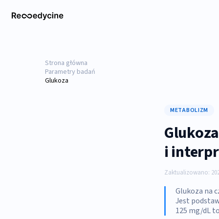
Strona główna
Parametry badań
Glukoza
METABOLIZM
Glukoza
i inter
Zaktualizowano: 202
Glukoza na c
Jest podstaw
125 mg/dL to