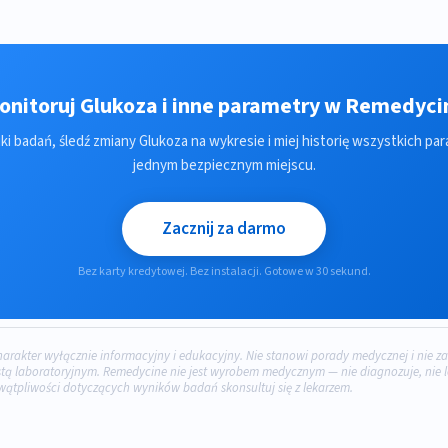
onitoruj Glukoza i inne parametry w Remedyci
ki badań, śledź zmiany Glukoza na wykresie i miej historię wszystkich p
jednym bezpiecznym miejscu.
Zacznij za darmo
Bez karty kredytowej. Bez instalacji. Gotowe w 30 sekund.
charakter wyłącznie informacyjny i edukacyjny. Nie stanowi porady medycznej i nie za
tą laboratoryjnym. Remedycine nie jest wyrobem medycznym — nie diagnozuje, nie lec
wątpliwości dotyczących wyników badań skonsultuj się z lekarzem.