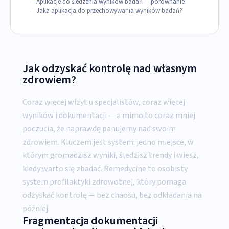
Aplikacje do śledzenia wyników badań — porównanie
Jaka aplikacja do przechowywania wyników badań?
Jak odzyskać kontrolę nad własnym
zdrowiem?
Coraz więcej wizyt u specjalistów, coraz więcej
wyników i dokumentacji — a mimo to coraz mniej
poczucia, że naprawdę panujemy nad swoim
zdrowiem. Kluczem jest system: jedno miejsce, w
którym gromadzisz wyniki, śledzisz trendy i wiesz,
kiedy warto się zbadać. Remedycine to osobisty
system profilaktyki zdrowotnej, który pomaga
odzyskać kontrolę — bez chaosu, bez odkładania na
później.
Fragmentacja dokumentacji