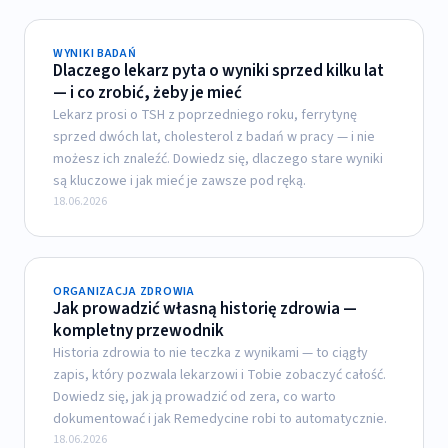
WYNIKI BADAŃ
Dlaczego lekarz pyta o wyniki sprzed kilku lat
— i co zrobić, żeby je mieć
Lekarz prosi o TSH z poprzedniego roku, ferrytynę
sprzed dwóch lat, cholesterol z badań w pracy — i nie
możesz ich znaleźć. Dowiedz się, dlaczego stare wyniki
są kluczowe i jak mieć je zawsze pod ręką.
18.06.2026
ORGANIZACJA ZDROWIA
Jak prowadzić własną historię zdrowia —
kompletny przewodnik
Historia zdrowia to nie teczka z wynikami — to ciągły
zapis, który pozwala lekarzowi i Tobie zobaczyć całość.
Dowiedz się, jak ją prowadzić od zera, co warto
dokumentować i jak Remedycine robi to automatycznie.
18.06.2026