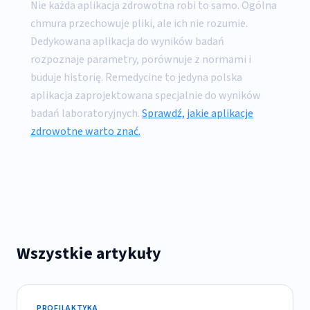
Nie każda aplikacja zdrowotna robi to samo. Ogólna
chmura przechowuje pliki, ale ich nie rozumie.
Dedykowana aplikacja do wyników badań
rozpoznaje parametry, porównuje z normami i
buduje historię. Remedycine to jedyna polska
aplikacja zaprojektowana specjalnie do wyników
badań laboratoryjnych.
Sprawdź, jakie aplikacje
zdrowotne warto znać.
Wszystkie artykuły
PROFILAKTYKA