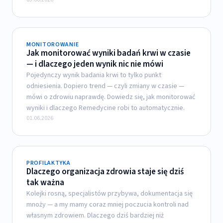
MONITOROWANIE
Jak monitorować wyniki badań krwi w czasie
— i dlaczego jeden wynik nic nie mówi
Pojedynczy wynik badania krwi to tylko punkt
odniesienia. Dopiero trend — czyli zmiany w czasie —
mówi o zdrowiu naprawdę. Dowiedz się, jak monitorować
wyniki i dlaczego Remedycine robi to automatycznie.
01.06.2026
PROFILAKTYKA
Dlaczego organizacja zdrowia staje się dziś
tak ważna
Kolejki rosną, specjalistów przybywa, dokumentacja się
mnoży — a my mamy coraz mniej poczucia kontroli nad
własnym zdrowiem. Dlaczego dziś bardziej niż