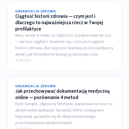
ORGANIZACJA ZDROWIA
Ciągłość historii zdrowia — czym jest i
dlaczego to najważniejsza rzecz w Twojej
profilaktyce
Masz wyniki w mailu, na zdjęciach i w papierowej teczce
— ale bez ciągłości. Dowiedz się, czym jest ciągłość
historii zdrowia, dlaczego jest ważniejsza niż pojedynczy
wynik i jak Remedycine buduje ją automatycznie.
04.06.2026
ORGANIZACJA ZDROWIA
Jak przechowywać dokumentację medyczną
online — porównanie 4 metod
Dysk Google, zdjęcia na telefonie, papierowa teczka czy
dedykowana aplikacja? Sprawdź, które rozwiązanie
naprawdę sprawdza się do długoterminowego
przechowywania wyników badań.
03.06.2026