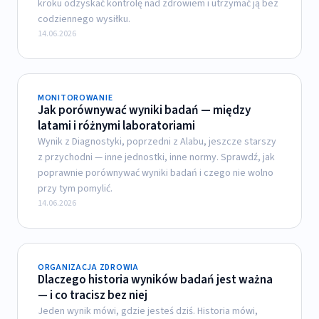
kroku odzyskać kontrolę nad zdrowiem i utrzymać ją bez
codziennego wysiłku.
14.06.2026
MONITOROWANIE
Jak porównywać wyniki badań — między
latami i różnymi laboratoriami
Wynik z Diagnostyki, poprzedni z Alabu, jeszcze starszy
z przychodni — inne jednostki, inne normy. Sprawdź, jak
poprawnie porównywać wyniki badań i czego nie wolno
przy tym pomylić.
14.06.2026
ORGANIZACJA ZDROWIA
Dlaczego historia wyników badań jest ważna
— i co tracisz bez niej
Jeden wynik mówi, gdzie jesteś dziś. Historia mówi,