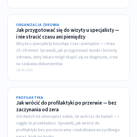
ORGANIZACJA ZDROWIA
Jak przygotować się do wizyty u specjalisty —
i nie stracić czasu ani pieniędzy
Wizyta u specjalisty kosztuje czas i pieniądze — i trwa
15–20 minut. Sprawdź, jak przygotować wyniki i historię
zdrowia, żeby lekarz mógł skupić się na diagnozie, a nie
na szukaniu dokumentów.
18.06.2026
PROFILAKTYKA
Jak wrócić do profilaktyki po przerwie — bez
zaczynania od zera
Od dwóch lat obiecujesz sobie, że wrócisz do badań — i
ciągle to przekładasz. Sprawdź, jak wrócić do
profilaktyki bez poczucia winy i nadrabiania wszystkiego
naraz, krok po kroku.