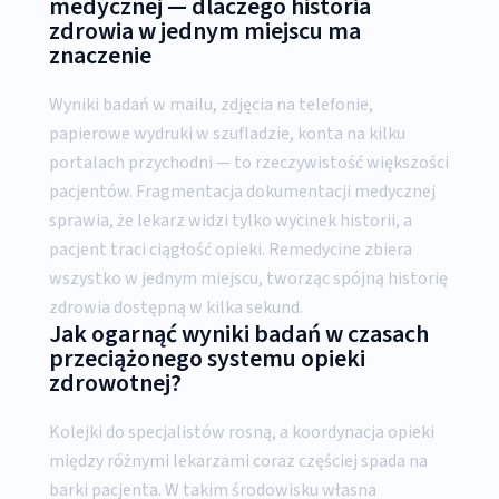
medycznej — dlaczego historia
zdrowia w jednym miejscu ma
znaczenie
Wyniki badań w mailu, zdjęcia na telefonie,
papierowe wydruki w szufladzie, konta na kilku
portalach przychodni — to rzeczywistość większości
pacjentów. Fragmentacja dokumentacji medycznej
sprawia, że lekarz widzi tylko wycinek historii, a
pacjent traci ciągłość opieki. Remedycine zbiera
wszystko w jednym miejscu, tworząc spójną historię
zdrowia dostępną w kilka sekund.
Jak ogarnąć wyniki badań w czasach
przeciążonego systemu opieki
zdrowotnej?
Kolejki do specjalistów rosną, a koordynacja opieki
między różnymi lekarzami coraz częściej spada na
barki pacjenta. W takim środowisku własna