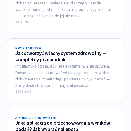
dokąd zmierzasz. Dowiedz się, dlaczego historia
wyników badań jest cenniejsza niż pojedynczy rezultat —
i co realnie tracisz, kiedy jej nie masz.
14.06.2026
PROFILAKTYKA
Jak stworzyć własny system zdrowotny —
kompletny przewodnik
Profilaktyka działa, gdy jest systemem, a nie zrywem.
Dowiedz się, jak zbudować własny system zdrowotny —
dokumentacja, monitoring i powtarzalny cykl badań —
który działa bez codziennego pilnowania.
14.06.2026
APLIKACJE ZDROWOTNE
Jaka aplikacja do przechowywania wyników
badań? Jak wybrać najlepszą