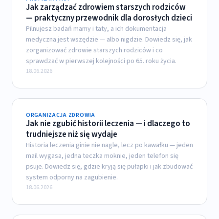
Jak zarządzać zdrowiem starszych rodziców
— praktyczny przewodnik dla dorosłych dzieci
Pilnujesz badań mamy i taty, a ich dokumentacja
medyczna jest wszędzie — albo nigdzie. Dowiedz się, jak
zorganizować zdrowie starszych rodziców i co
sprawdzać w pierwszej kolejności po 65. roku życia.
18.06.2026
ORGANIZACJA ZDROWIA
Jak nie zgubić historii leczenia — i dlaczego to
trudniejsze niż się wydaje
Historia leczenia ginie nie nagle, lecz po kawałku — jeden
mail wygasa, jedna teczka moknie, jeden telefon się
psuje. Dowiedz się, gdzie kryją się pułapki i jak zbudować
system odporny na zagubienie.
18.06.2026