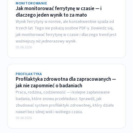
MONITOROWANIE
Jak monitorować ferrytynę w czasie — i
dlaczego jeden wynik to za mało
Wynik ferrytyny w normie, ale konsekwentnie spada od
trzech lat. Tego nie pokażą osobne PDF-y. Dowiedz się,
jak monitorować ferrytynę w czasie i dlaczego trend jest
ważniejszy niż jednorazowy wynik.
05.06.2026
PROFILAKTYKA
Profilaktyka zdrowotna dla zapracowanych —
jak nie zapomnieć o badaniach
Praca, rodzina, codzienność — i kolejne zaplanowane
badania, które znowu przekładasz. Sprawdź, jak
zbudować system profilaktyki zdrowotnej, który działa
nawet bez silnej woli i wolnego czasu.
05.06.2026