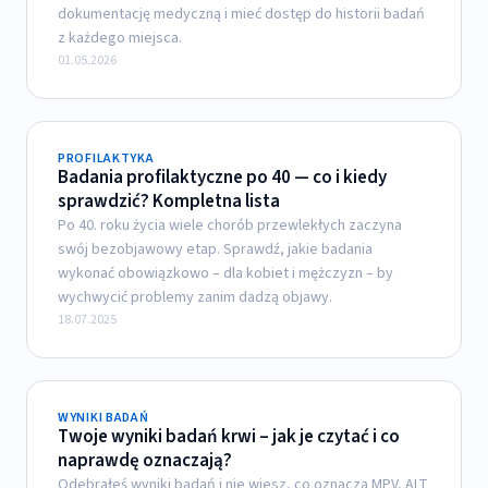
dokumentację medyczną i mieć dostęp do historii badań
z każdego miejsca.
01.05.2026
PROFILAKTYKA
Badania profilaktyczne po 40 — co i kiedy
sprawdzić? Kompletna lista
Po 40. roku życia wiele chorób przewlekłych zaczyna
swój bezobjawowy etap. Sprawdź, jakie badania
wykonać obowiązkowo – dla kobiet i mężczyzn – by
wychwycić problemy zanim dadzą objawy.
18.07.2025
WYNIKI BADAŃ
Twoje wyniki badań krwi – jak je czytać i co
naprawdę oznaczają?
Odebrałeś wyniki badań i nie wiesz, co oznacza MPV, ALT