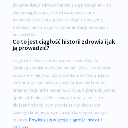
dokumentacja zdrowotna staje się niezbędna — to
jedyny ciągły zapis, który towarzyszy nam
niezależnie od tego, gdzie i u kogo się leczymy.
Remedycine pomaga tę dokumentację prowadzić
bez wysiłku.
Co to jest ciągłość historii zdrowia i jak
ją prowadzić?
Ciągłość historii zdrowia oznacza dostęp do
spójnego zapisu wyników badań, wizyt i pomiarów
w czasie — nie jako luźnych dokumentów, ale jako
chronologicznej historii, w której widać trendy i
zmiany. Regularne badania co roku, wgrane do jednej
aplikacji, budują tę historię automatycznie. Im
dłuższa historia, tym cenniejszy kontekst dla
każdego kolejnego wyniku i dla każdego nowego
lekarza.
Dowiedz się więcej o ciągłości historii
zdrowia.