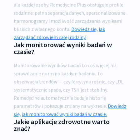
dla każdej osoby. Remedycine Plus obsługuje profile
rodzinne: pełna separacja danych, spersonalizowane
harmonogramy i możliwość zarządzania wynikami
bliskich z własnego konta.
Dowiedz się, jak
zarządzać zdrowiem całej rodziny.
Jak monitorować wyniki badań w
czasie?
Monitorowanie wyników badań to coś więcej niż
sprawdzanie norm po każdym badaniu. To
obserwacja trendów — czy ferrytyna rośnie, czy LDL
systematycznie spada, czy TSH jest stabilny.
Remedycine automatycznie buduje historię
parametrów i pokazuje zmiany na wykresie.
Dowiedz
się, jak monitorować wyniki badań w czasie.
Jakie aplikacje zdrowotne warto
znać?