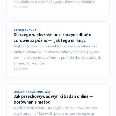
kiedykolwiek warto mieć swoje zdrowie poukładane.
19.05.2026
PROFILAKTYKA
Dlaczego większość ludzi zaczyna dbać o
zdrowie za późno — i jak tego uniknąć
Większość chorób przewlekłych rozwija się latami bez
żadnych objawów. Do lekarza trafiamy dopiero gdy coś
boli — a to często za późno na profilaktykę. Sprawdź, jak
zmienić ten wzorzec.
14.05.2026
ORGANIZACJA ZDROWIA
Jak przechowywać wyniki badań online —
porównanie metod
Wyniki badań w mailu, na zdjęciu, w papierowej teczce —
brzmi znajomo? Sprawdź, jak raz na zawsze ogarnąć