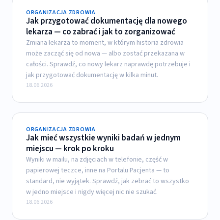
ORGANIZACJA ZDROWIA
Jak przygotować dokumentację dla nowego
lekarza — co zabrać i jak to zorganizować
Zmiana lekarza to moment, w którym historia zdrowia
może zacząć się od nowa — albo zostać przekazana w
całości. Sprawdź, co nowy lekarz naprawdę potrzebuje i
jak przygotować dokumentację w kilka minut.
18.06.2026
ORGANIZACJA ZDROWIA
Jak mieć wszystkie wyniki badań w jednym
miejscu — krok po kroku
Wyniki w mailu, na zdjęciach w telefonie, część w
papierowej teczce, inne na Portalu Pacjenta — to
standard, nie wyjątek. Sprawdź, jak zebrać to wszystko
w jedno miejsce i nigdy więcej nic nie szukać.
18.06.2026