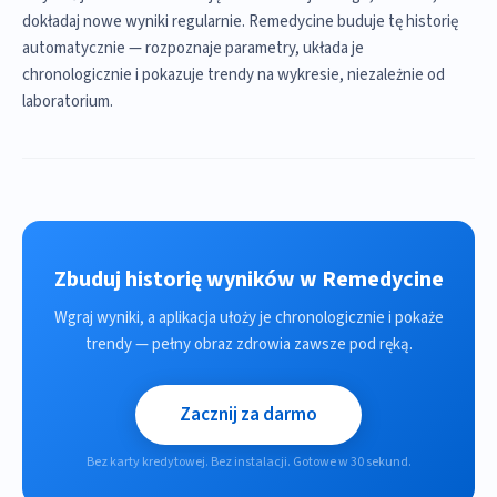
dokładaj nowe wyniki regularnie. Remedycine buduje tę historię
automatycznie — rozpoznaje parametry, układa je
chronologicznie i pokazuje trendy na wykresie, niezależnie od
laboratorium.
Zbuduj historię wyników w Remedycine
Wgraj wyniki, a aplikacja ułoży je chronologicznie i pokaże
trendy — pełny obraz zdrowia zawsze pod ręką.
Zacznij za darmo
Bez karty kredytowej. Bez instalacji. Gotowe w 30 sekund.