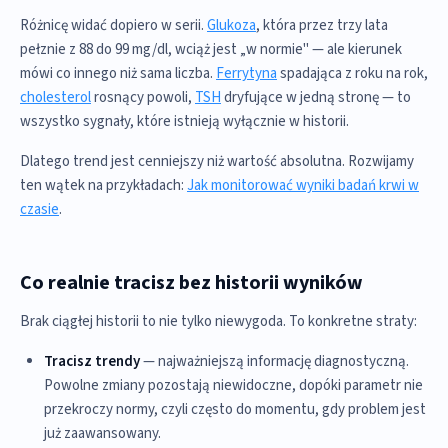
Różnicę widać dopiero w serii.
Glukoza
, która przez trzy lata
pełznie z 88 do 99 mg/dl, wciąż jest „w normie" — ale kierunek
mówi co innego niż sama liczba.
Ferrytyna
spadająca z roku na rok,
cholesterol
rosnący powoli,
TSH
dryfujące w jedną stronę — to
wszystko sygnały, które istnieją wyłącznie w historii.
Dlatego trend jest cenniejszy niż wartość absolutna. Rozwijamy
ten wątek na przykładach:
Jak monitorować wyniki badań krwi w
czasie
.
Co realnie tracisz bez historii wyników
Brak ciągłej historii to nie tylko niewygoda. To konkretne straty:
Tracisz trendy
— najważniejszą informację diagnostyczną.
Powolne zmiany pozostają niewidoczne, dopóki parametr nie
przekroczy normy, czyli często do momentu, gdy problem jest
już zaawansowany.