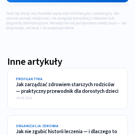
Treść tej strony ma charakter wyłącznie informacyjny i edukacyjny. Nie
stanowi porady medycznej i nie zastępuje konsultacji z lekarzem lub
diagnostą laboratoryjnym. Remedycine nie jest wyrobem medycznym — nie
diagnozuje, nie leczy i nie przepisuje leków.
Inne artykuły
PROFILAKTYKA
Jak zarządzać zdrowiem starszych rodziców
— praktyczny przewodnik dla dorosłych dzieci
18.06.2026
ORGANIZACJA ZDROWIA
Jak nie zgubić historii leczenia — i dlaczego to