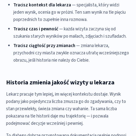
Tracisz kontekst dla lekarza
— specjalista, który widzi
jeden wynik, ocenia go w próżni. Ten sam wynik na tle pięciu
poprzednich to zupełnie inna rozmowa.
Tracisz czas i pewność
— każda wizyta zaczyna się od
szukania starych wyników po mailach, zdjęciach i szufladach.
Tracisz ciągłość przy zmianach
— zmiana lekarza,
przychodni czy miasta zwykle oznacza utratę wcześniejszego
obrazu, jeśli historia nie należy do Ciebie.
Historia zmienia jakość wizyty u lekarza
Lekarz pracuje tym lepiej, im więcej kontekstu dostaje. Wynik
podany jako pojedyncza liczba zmusza go do zgadywania, czy to
stan przewlekły, świeża zmiana czy wahanie. Ta sama liczba
pokazana na tle historii daje mu trajektorię — i pozwala
podejmować decyzje wcześniej i pewniej.
To dlatego dobrze przygotowana dokumentacja realnie podnosi