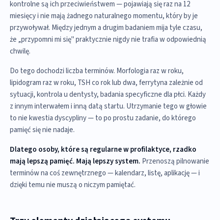
kontrolne są ich przeciwieństwem — pojawiają się raz na 12
miesięcy i nie mają żadnego naturalnego momentu, który by je
przywoływał. Między jednym a drugim badaniem mija tyle czasu,
że „przypomni mi się" praktycznie nigdy nie trafia w odpowiednią
chwilę.
Do tego dochodzi liczba terminów. Morfologia raz w roku,
lipidogram raz w roku, TSH co rok lub dwa, ferrytyna zależnie od
sytuacji, kontrola u dentysty, badania specyficzne dla płci. Każdy
z innym interwałem i inną datą startu. Utrzymanie tego w głowie
to nie kwestia dyscypliny — to po prostu zadanie, do którego
pamięć się nie nadaje.
Dlatego osoby, które są regularne w profilaktyce, rzadko
mają lepszą pamięć. Mają lepszy system.
Przenoszą pilnowanie
terminów na coś zewnętrznego — kalendarz, listę, aplikację — i
dzięki temu nie muszą o niczym pamiętać.