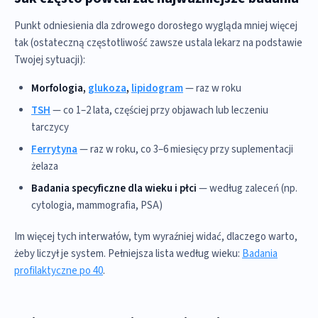
Punkt odniesienia dla zdrowego dorosłego wygląda mniej więcej
tak (ostateczną częstotliwość zawsze ustala lekarz na podstawie
Twojej sytuacji):
Morfologia,
glukoza
,
lipidogram
— raz w roku
TSH
— co 1–2 lata, częściej przy objawach lub leczeniu
tarczycy
Ferrytyna
— raz w roku, co 3–6 miesięcy przy suplementacji
żelaza
Badania specyficzne dla wieku i płci
— według zaleceń (np.
cytologia, mammografia, PSA)
Im więcej tych interwałów, tym wyraźniej widać, dlaczego warto,
żeby liczył je system. Pełniejsza lista według wieku:
Badania
profilaktyczne po 40
.