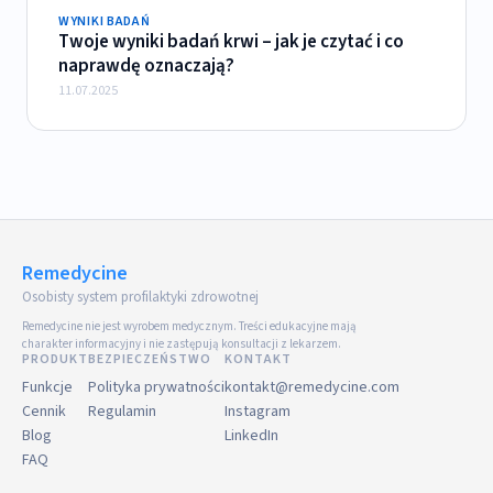
WYNIKI BADAŃ
Twoje wyniki badań krwi – jak je czytać i co
naprawdę oznaczają?
11.07.2025
Remedycine
Osobisty system profilaktyki zdrowotnej
Remedycine nie jest wyrobem medycznym. Treści edukacyjne mają
charakter informacyjny i nie zastępują konsultacji z lekarzem.
PRODUKT
BEZPIECZEŃSTWO
KONTAKT
Funkcje
Polityka prywatności
kontakt@remedycine.com
Cennik
Regulamin
Instagram
Blog
LinkedIn
FAQ