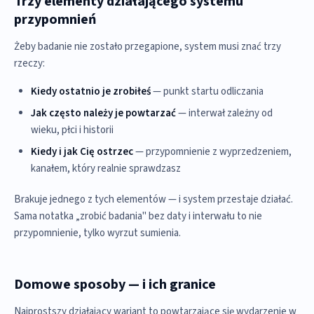
Trzy elementy działającego systemu
przypomnień
Żeby badanie nie zostało przegapione, system musi znać trzy
rzeczy:
Kiedy ostatnio je zrobiłeś
— punkt startu odliczania
Jak często należy je powtarzać
— interwał zależny od
wieku, płci i historii
Kiedy i jak Cię ostrzec
— przypomnienie z wyprzedzeniem,
kanałem, który realnie sprawdzasz
Brakuje jednego z tych elementów — i system przestaje działać.
Sama notatka „zrobić badania" bez daty i interwału to nie
przypomnienie, tylko wyrzut sumienia.
Domowe sposoby — i ich granice
Najprostszy działający wariant to powtarzające się wydarzenie w