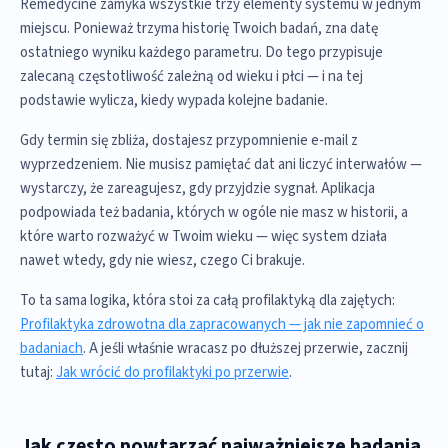
Remedycine zamyka wszystkie trzy elementy systemu w jednym
miejscu. Ponieważ trzyma historię Twoich badań, zna datę
ostatniego wyniku każdego parametru. Do tego przypisuje
zalecaną częstotliwość zależną od wieku i płci — i na tej
podstawie wylicza, kiedy wypada kolejne badanie.
Gdy termin się zbliża, dostajesz przypomnienie e-mail z
wyprzedzeniem. Nie musisz pamiętać dat ani liczyć interwałów —
wystarczy, że zareagujesz, gdy przyjdzie sygnał. Aplikacja
podpowiada też badania, których w ogóle nie masz w historii, a
które warto rozważyć w Twoim wieku — więc system działa
nawet wtedy, gdy nie wiesz, czego Ci brakuje.
To ta sama logika, która stoi za całą profilaktyką dla zajętych:
Profilaktyka zdrowotna dla zapracowanych — jak nie zapomnieć o
badaniach
. A jeśli właśnie wracasz po dłuższej przerwie, zacznij
tutaj:
Jak wrócić do profilaktyki po przerwie
.
Jak często powtarzać najważniejsze badania