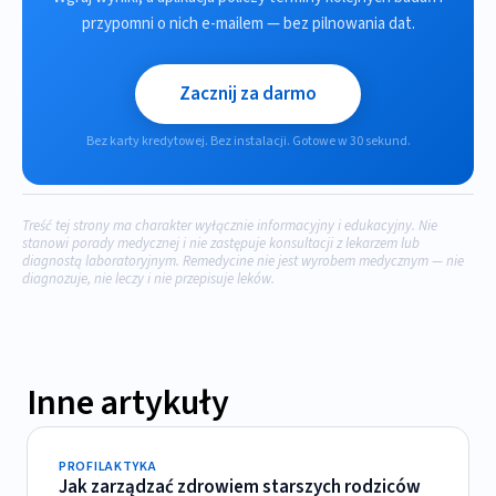
przypomni o nich e-mailem — bez pilnowania dat.
Zacznij za darmo
Bez karty kredytowej. Bez instalacji. Gotowe w 30 sekund.
Treść tej strony ma charakter wyłącznie informacyjny i edukacyjny. Nie
stanowi porady medycznej i nie zastępuje konsultacji z lekarzem lub
diagnostą laboratoryjnym. Remedycine nie jest wyrobem medycznym — nie
diagnozuje, nie leczy i nie przepisuje leków.
Inne artykuły
PROFILAKTYKA
Jak zarządzać zdrowiem starszych rodziców