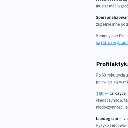
musisz móc wgrać 
Spersonalizowan
zupełnie inne pot
Remedycine Plus sp
są i która wybrać?
Profilaktyk
Po 60. roku życia 
pojawiają się w r
TSH
— tarczyca
Niedoczynność tarc
niedoczynności, 
Lipidogram — cho
Ryzyko sercowo-n