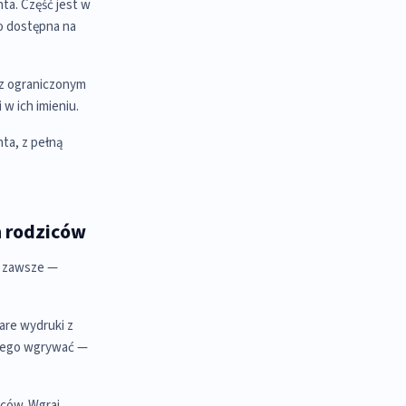
nta. Część jest w
wo dostępna na
 z ograniczonym
w ich imieniu.
ta, z pełną
 rodziców
od zawsze —
are wydruki z
kiego wgrywać —
iców. Wgraj