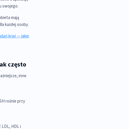
mu swojego.
obieta mają
la każdej osoby.
adań krwi — jakie
jak często
ażniejsze, inne
SH rośnie przy
ć LDL, HDL i