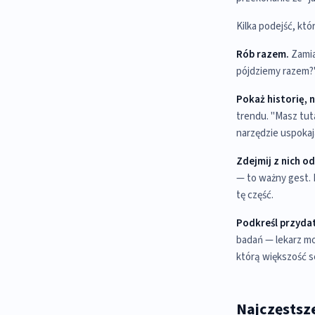
Kilka podejść, któ
Rób razem.
Zamia
pójdziemy razem?".
Pokaż historię, n
trendu. "Masz tuta
narzędzie uspokaj
Zdejmij z nich o
— to ważny gest. D
tę część.
Podkreśl przydat
badań — lekarz mo
którą większość s
Najczęstsz