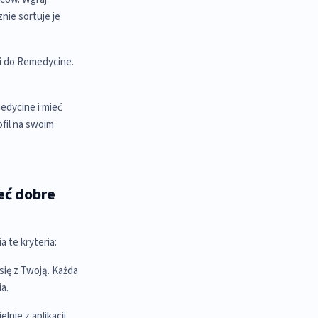
nie sortuje je
ki do Remedycine.
edycine i mieć
fil na swoim
eć dobre
a te kryteria:
się z Twoją. Każda
a.
lnie z aplikacji,