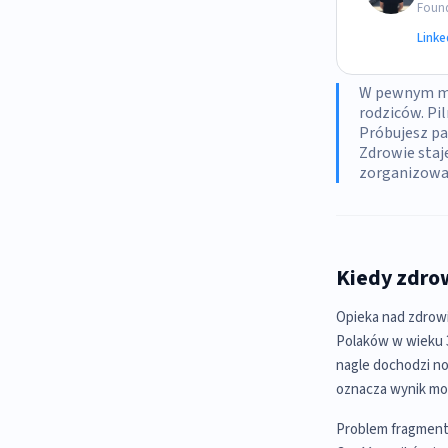
Found
Linke
W pewnym mom
rodziców. Pi
Próbujesz pam
Zdrowie staj
zorganizowa
Kiedy zdrow
Opieka nad zdrowi
Polaków w wieku 35
nagle dochodzi no
oznacza wynik mor
Problem fragmenta