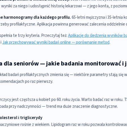
wyniki za niego i udostępnić historię lekarzowi — z jego konta, z pozio
e harmonogramy dla każdego profilu.
65-letni mężczyzna i 35-letnia k
rzeby profilaktyczne. Aplikacja powinna generować zalecenia oddzielnie d
ełnia te trzy kryteria. Przeczytaj też:
Aplikacje do śledzenia wyników b
i
Jak przechowywać wyniki badań online — porównanie metod
.
a dla seniorów — jakie badania monitorować i 
układ badań profilaktycznych zmienia się — niektóre parametry stają się w
ekomendacjach po raz pierwszy.
zycy jest częstsza u kobiet po 60. roku życia. Warto badać raz w roku. T
spada przy nadczynności — trend ma duże znaczenie diagnostyczne.
lesterol i triglicerydy
aczyniowe rośnie z wiekiem. Lipidogram raz w roku pozwala kontrolowa