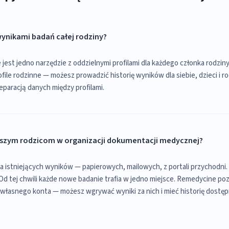
ynikami badań całej rodziny?
 jest jedno narzędzie z oddzielnymi profilami dla każdego członka rodzi
ofile rodzinne — możesz prowadzić historię wyników dla siebie, dzieci i 
eparacją danych między profilami.
szym rodzicom w organizacji dokumentacji medycznej?
ia istniejących wyników — papierowych, mailowych, z portali przychodni. 
i. Od tej chwili każde nowe badanie trafia w jedno miejsce. Remedycine p
z własnego konta — możesz wgrywać wyniki za nich i mieć historię dostęp