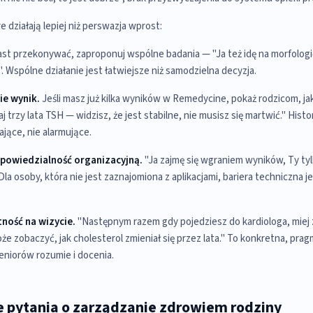
re działają lepiej niż perswazja wprost:
st przekonywać, zaproponuj wspólne badania — "Ja też idę na morfologi
 Wspólne działanie jest łatwiejsze niż samodzielna decyzja.
ie wynik.
Jeśli masz już kilka wyników w Remedycine, pokaż rodzicom, j
j trzy lata TSH — widzisz, że jest stabilne, nie musisz się martwić." Histo
ające, nie alarmujące.
dpowiedzialność organizacyjną.
"Ja zajmę się wgraniem wyników, Ty tyl
la osoby, która nie jest zaznajomiona z aplikacjami, bariera techniczna je
ność na wizycie.
"Następnym razem gdy pojedziesz do kardiologa, miej 
że zobaczyć, jak cholesterol zmieniał się przez lata." To konkretna, pra
eniorów rozumie i docenia.
e pytania o zarządzanie zdrowiem rodziny