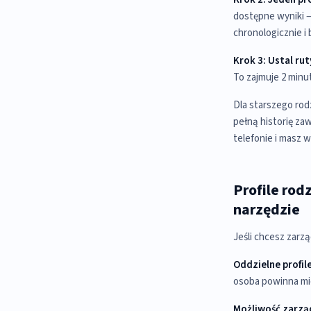
dostępne wyniki —
chronologicznie i
Krok 3: Ustal rut
To zajmuje 2 minut
Dla starszego rod
pełną historię za
telefonie i masz 
Profile rod
narzędzie
Jeśli chcesz zarzą
Oddzielne profil
osoba powinna mi
Możliwość zarząd