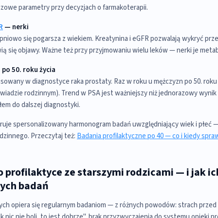
uczowe parametry przy decyzjach o farmakoterapii.
R
— nerki
pniowo się pogarsza z wiekiem. Kreatynina i eGFR pozwalają wykryć prz
ią się objawy. Ważne też przy przyjmowaniu wielu leków — nerki je metab
po 50. roku życia
sowany w diagnostyce raka prostaty. Raz w roku u mężczyzn po 50. roku ż
wiadzie rodzinnym). Trend w PSA jest ważniejszy niż jednorazowy wyni
łem do dalszej diagnostyki.
uje spersonalizowany harmonogram badań uwzględniający wiek i płeć — 
odzinnego. Przeczytaj też:
Badania profilaktyczne po 40 — co i kiedy spra
 profilaktyce ze starszymi rodzicami — i jak i
nych badań
ych opiera się regularnym badaniom — z różnych powodów: strach przed 
k nic nie boli, to jest dobrze", brak przyzwyczajenia do systemu opieki p