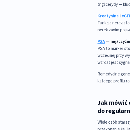
triglicerydy — kl
Kreatynina
i
eGF
Funkcja nerek sto
nerek zanim pojaw
PSA
— mężczyźni 
PSA to marker sto
wcześniej przy wy
wzrost jest sygna
Remedycine gener
każdego profilu r
Jak mówić o
do regular
Wiele osób starsz
przekonanie że "ja