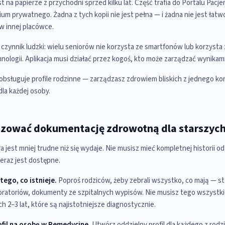
 na papierze z przychodni sprzed kilku lat. Część trafia do Portalu Pacje
ium prywatnego. Żadna z tych kopii nie jest pełna — i żadna nie jest łat
 w innej placówce.
czynnik ludzki: wielu seniorów nie korzysta ze smartfonów lub korzysta
ologii. Aplikacja musi działać przez kogoś, kto może zarządzać wynikami 
bsługuje profile rodzinne — zarządzasz zdrowiem bliskich z jednego kon
dla każdej osoby.
izować dokumentację zdrowotną dla starszych
a jest mniej trudne niż się wydaje. Nie musisz mieć kompletnej historii 
teraz jest dostępne.
tego, co istnieje.
Poproś rodziców, żeby zebrali wszystko, co mają — st
boratoriów, dokumenty ze szpitalnych wypisów. Nie musisz tego wszyst
ch 2–3 lat, które są najistotniejsze diagnostycznie.
ofil na osobę w Remedycine.
Utwórz oddzielny profil dla każdego z rodz