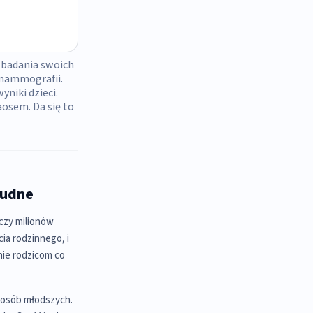
 badania swoich
 mammografii.
yniki dzieci.
aosem. Da się to
rudne
czy milionów
cia rodzinnego, i
nie rodzicom co
 osób młodszych.