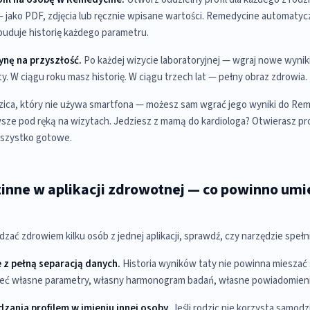
 jako PDF, zdjęcia lub ręcznie wpisane wartości. Remedycine automatycz
 buduje historię każdego parametru.
ynę na przyszłość.
Po każdej wizycie laboratoryjnej — wgraj nowe wyni
y. W ciągu roku masz historię. W ciągu trzech lat — pełny obraz zdrowia.
zica, który nie używa smartfona — możesz sam wgrać jego wyniki do Rem
wsze pod ręką na wizytach. Jedziesz z mamą do kardiologa? Otwierasz pro
wszystko gotowe.
zinne w aplikacji zdrowotnej — co powinno umi
dzać zdrowiem kilku osób z jednej aplikacji, sprawdź, czy narzędzie spełni
e z pełną separacją danych.
Historia wyników taty nie powinna mieszać 
eć własne parametry, własny harmonogram badań, własne powiadomieni
zania profilem w imieniu innej osoby.
Jeśli rodzic nie korzysta samodzie