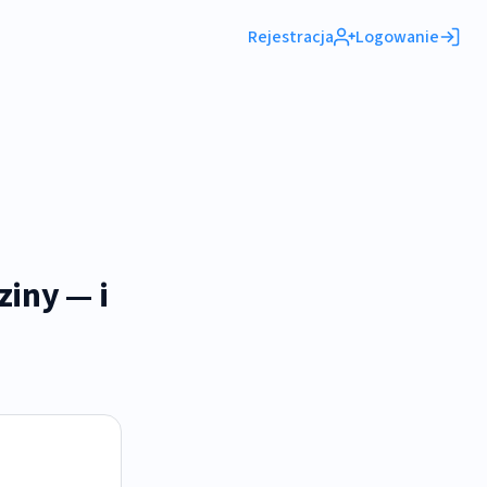
Rejestracja
Logowanie
iny — i