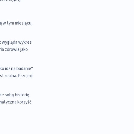
ę w tym miesiącu,
ak wygląda wykres
ria zdrowia jako
ko idź na badanie"
st realna. Przejmij
ze sobą historię
gmatyczna korzyść,