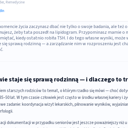
er, Remedycine
dIn
encie życia zaczynasz dbać nie tylko o swoje badania, ale też o
lnujesz, żeby tata poszedł na lipidogram. Przypominasz mamie o
iętać, kiedy ostatnio robiła TSH. I do tego własne wyniki, może w
e się sprawą rodzinną — a zarządzanie nim w rozproszeniu jest ch
ć.
ie staje się sprawą rodzinną — i dlaczego to t
em starszych rodziców to temat, o którym rzadko się mówi — choć doty
–50 lat. W tym czasie człowiek jest często w środku własnej kariery i ży
we zadanie: koordynacja wizyt lekarskich, pilnowanie wyników, wyjaśnia
fologii.
cji dokumentacji w przypadku seniorów jest jeszcze poważniejszy niż u