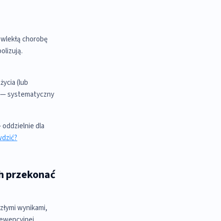
ewlekłą chorobę
olizują.
ycia (lub
k — systematyczny
oddzielnie dla
wdzić?
ch przekonać
złymi wynikami,
rewencyjnej.