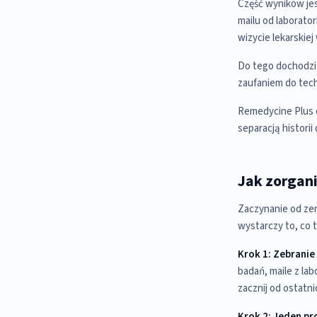
Część wyników jest
mailu od laborator
wizycie lekarskiej
Do tego dochodzi 
zaufaniem do techn
Remedycine Plus o
separacją historii 
Jak zorgan
Zaczynanie od zer
wystarczy to, co 
Krok 1: Zebranie 
badań, maile z la
zacznij od ostatni
Krok 2: Jeden pr