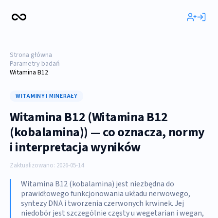
Strona główna
Parametry badań
Witamina B12
WITAMINY I MINERAŁY
Witamina B12 (Witamina B12
(kobalamina)) — co oznacza, normy
i interpretacja wyników
Zaktualizowano: 2026-05-14
Witamina B12 (kobalamina) jest niezbędna do
prawidłowego funkcjonowania układu nerwowego,
syntezy DNA i tworzenia czerwonych krwinek. Jej
niedobór jest szczególnie częsty u wegetarian i wegan,