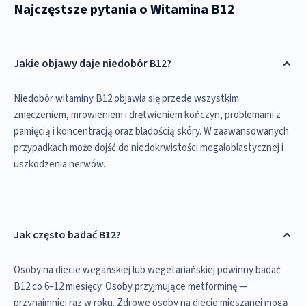
Najczęstsze pytania o Witamina B12
Jakie objawy daje niedobór B12?
Niedobór witaminy B12 objawia się przede wszystkim
zmęczeniem, mrowieniem i drętwieniem kończyn, problemami z
pamięcią i koncentracją oraz bladością skóry. W zaawansowanych
przypadkach może dojść do niedokrwistości megaloblastycznej i
uszkodzenia nerwów.
Jak często badać B12?
Osoby na diecie wegańskiej lub wegetariańskiej powinny badać
B12 co 6–12 miesięcy. Osoby przyjmujące metforminę —
przynajmniej raz w roku. Zdrowe osoby na diecie mieszanej mogą