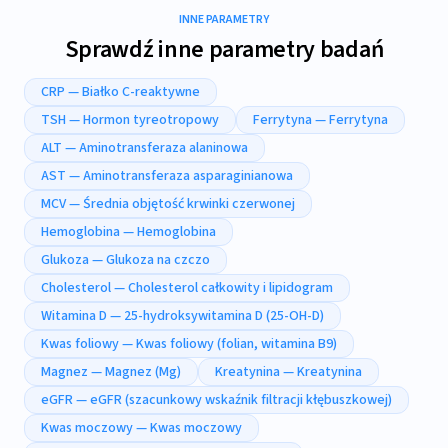
INNE PARAMETRY
Sprawdź inne parametry badań
CRP — Białko C-reaktywne
TSH — Hormon tyreotropowy
Ferrytyna — Ferrytyna
ALT — Aminotransferaza alaninowa
AST — Aminotransferaza asparaginianowa
MCV — Średnia objętość krwinki czerwonej
Hemoglobina — Hemoglobina
Glukoza — Glukoza na czczo
Cholesterol — Cholesterol całkowity i lipidogram
Witamina D — 25-hydroksywitamina D (25-OH-D)
Kwas foliowy — Kwas foliowy (folian, witamina B9)
Magnez — Magnez (Mg)
Kreatynina — Kreatynina
eGFR — eGFR (szacunkowy wskaźnik filtracji kłębuszkowej)
Kwas moczowy — Kwas moczowy