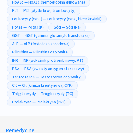
HbA1c — HbA1c (hemoglobina glikowana)
PLT — PLT (płytki krwi, trombocyty)
Leukocyty (WBC) — Leukocyty (WBC, białe krwinki)
Potas — Potas (K)
Sód — Sód (Na)
GGT — GGT (gamma-glutamylotransferaza)
ALP — ALP (fosfataza zasadowa)
Bilirubina — Bilirubina całkowita
INR — INR (wskaźnik protrombinowy, PT)
PSA — PSA (swoisty antygen sterczowy)
Testosteron — Testosteron całkowity
CK — CK (kinaza kreatynowa, CPK)
Trójglicerydy — Trójglicerydy (TG)
Prolaktyna — Prolaktyna (PRL)
Remedycine