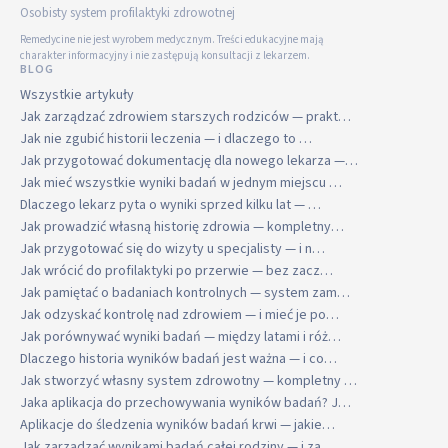
Osobisty system profilaktyki zdrowotnej
Remedycine nie jest wyrobem medycznym. Treści edukacyjne mają
charakter informacyjny i nie zastępują konsultacji z lekarzem.
BLOG
Wszystkie artykuły
Jak zarządzać zdrowiem starszych rodziców — prakt…
Jak nie zgubić historii leczenia — i dlaczego to …
Jak przygotować dokumentację dla nowego lekarza —…
Jak mieć wszystkie wyniki badań w jednym miejscu …
Dlaczego lekarz pyta o wyniki sprzed kilku lat — …
Jak prowadzić własną historię zdrowia — kompletny…
Jak przygotować się do wizyty u specjalisty — i n…
Jak wrócić do profilaktyki po przerwie — bez zacz…
Jak pamiętać o badaniach kontrolnych — system zam…
Jak odzyskać kontrolę nad zdrowiem — i mieć je po…
Jak porównywać wyniki badań — między latami i róż…
Dlaczego historia wyników badań jest ważna — i co…
Jak stworzyć własny system zdrowotny — kompletny …
Jaka aplikacja do przechowywania wyników badań? J…
Aplikacje do śledzenia wyników badań krwi — jakie…
Jak zarządzać wynikami badań całej rodziny — i za…