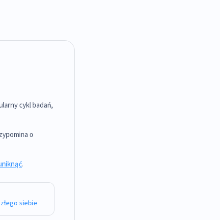
ularny cykl badań,
rzypomina o
 uniknąć
.
szłego siebie