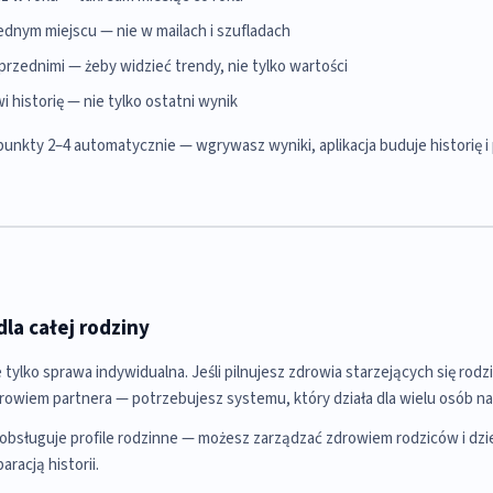
jednym miejscu — nie w mailach i szufladach
rzednimi — żeby widzieć trendy, nie tylko wartości
i historię — nie tylko ostatni wynik
unkty 2–4 automatycznie — wgrywasz wyniki, aplikacja buduje historię i
dla całej rodziny
e tylko sprawa indywidualna. Jeśli pilnujesz zdrowia starzejących się rodz
rowiem partnera — potrzebujesz systemu, który działa dla wielu osób na
bsługuje profile rodzinne — możesz zarządzać zdrowiem rodziców i dzie
aracją historii.