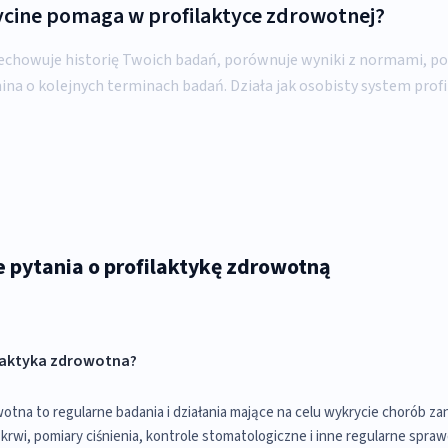
cine pomaga w profilaktyce zdrowotnej?
chowuje historię Twoich badań, porównuje wyniki z normami, po
ina o kolejnych terminach badań. Działa jak osobisty system profi
 pytania o profilaktykę zdrowotną
ilaktyka zdrowotna?
wotna to regularne badania i działania mające na celu wykrycie chorób z
krwi, pomiary ciśnienia, kontrole stomatologiczne i inne regularne spraw