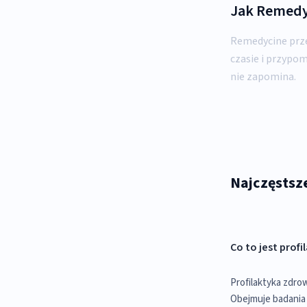
Jak Remedy
Remedycine prze
czasie i przypom
nie zapomina.
Najczęstsze
Co to jest prof
Profilaktyka zdro
Obejmuje badania 