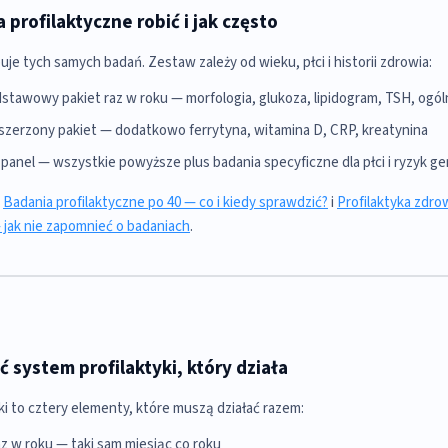
 profilaktyczne robić i jak często
uje tych samych badań. Zestaw zależy od wieku, płci i historii zdrowia:
stawowy pakiet raz w roku — morfologia, glukoza, lipidogram, TSH, ogó
szerzony pakiet — dodatkowo ferrytyna, witamina D, CRP, kreatynina
panel — wszystkie powyższe plus badania specyficzne dla płci i ryzyk 
:
Badania profilaktyczne po 40 — co i kiedy sprawdzić?
i
Profilaktyka zdro
jak nie zapomnieć o badaniach
.
 system profilaktyki, który działa
ki to cztery elementy, które muszą działać razem:
az w roku — taki sam miesiąc co roku