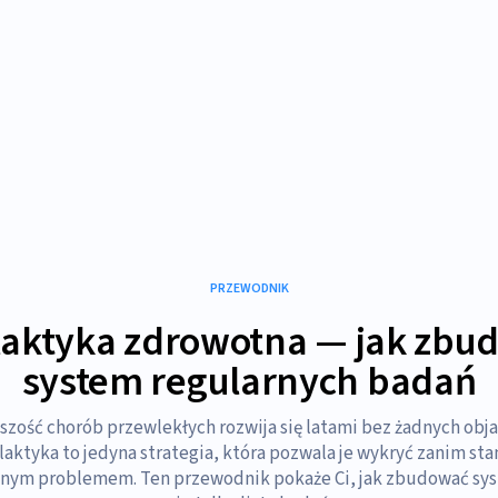
PRZEWODNIK
ilaktyka zdrowotna — jak zbu
system regularnych badań
szość chorób przewlekłych rozwija się latami bez żadnych obj
laktyka to jedyna strategia, która pozwala je wykryć zanim sta
nym problemem. Ten przewodnik pokaże Ci, jak zbudować sy