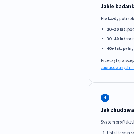
Jakie badania
Nie każdy potrzeb
20–30 lat:
pod
30–40 lat:
roz
40+ lat:
pełny 
Przeczytaj więcej
zapracowanych — 
4
Jak zbudować
System profilakty
Ustal termin r