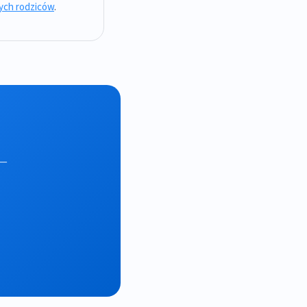
zych rodziców
.
 —