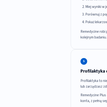
Miej wyniki w 
Porównuj z pop
Pokaż lekarzow
Remedycine robi p
kolejnym badaniu.
5
Profilaktyka 
Profilaktyka to ni
lub zarządzasz zd
Remedycine Plus o
konta, z pełną sep