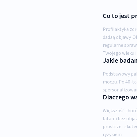
Co to jest 
Profilaktyka zd
dadzą objawy. O
regularne spra
Twojego wieku i 
Jakie badan
Podstawowy paki
moczu. Po 40-tc
spersonalizowan
Dlaczego wa
Większość choró
latami bez objaw
prostsze i skut
ryzykiem.