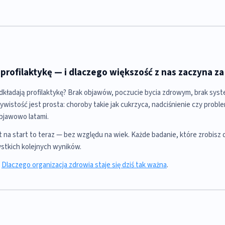
 profilaktykę — i dlaczego większość z nas zaczyna z
dkładają profilaktykę? Brak objawów, poczucie bycia zdrowym, brak syst
istość jest prosta: choroby takie jak cukrzyca, nadciśnienie czy probl
objawowo latami.
na start to teraz — bez względu na wiek. Każde badanie, które zrobisz d
stkich kolejnych wyników.
:
Dlaczego organizacja zdrowia staje się dziś tak ważna
.