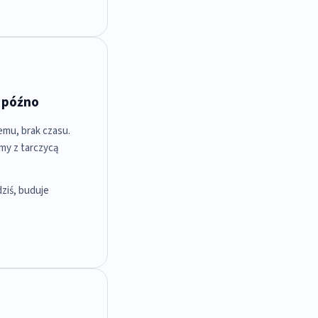
a późno
emu, brak czasu.
emy z tarczycą
ziś, buduje