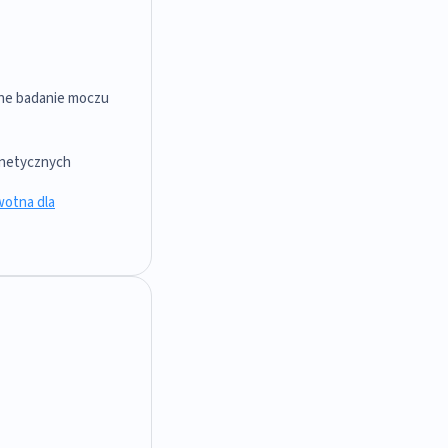
lne badanie moczu
genetycznych
wotna dla