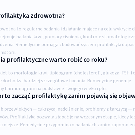
profilaktyka zdrowotna?
rowotna to regularne badania i działania mające na celu wykrycie
bejmuje badania krwi, pomiary ciśnienia, kontrole stomatologiczn
wdzenia. Remedycine pomaga zbudować system profilaktyki dopa
historii.
ia profilaktyczne warto robić co roku?
et to morfologia krwi, lipidogram (cholesterol), glukoza, TSH i 
e dochodzą bardziej szczegółowe badania. Remedycine generuje
y harmonogram na podstawie Twojego wieku i płci.
rto zacząć profilaktykę zanim pojawią się obja
b przewlekłych — cukrzyca, nadciśnienie, problemy z tarczycą — r
ów. Profilaktyka pozwala złapać je na wczesnym etapie, kiedy lec
eczniejsze. Remedycine przypomina o badaniach zanim zapomnieni