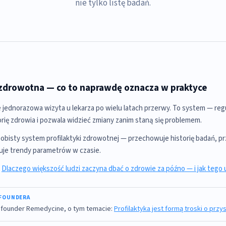
nie tylko listę badań.
 zdrowotna — co to naprawdę oznacza w praktyce
ie jednorazowa wizyta u lekarza po wielu latach przerwy. To system — reg
orię zdrowia i pozwala widzieć zmiany zanim staną się problemem.
obisty system profilaktyki zdrowotnej — przechowuje historię badań, p
uje trendy parametrów w czasie.
:
Dlaczego większość ludzi zaczyna dbać o zdrowie za późno — i jak tego
FOUNDERA
 founder Remedycine, o tym temacie:
Profilaktyka jest formą troski o przy