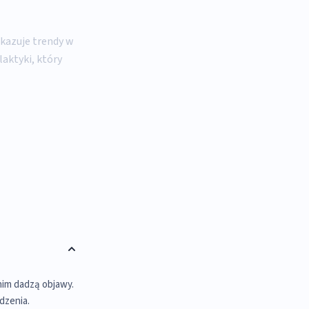
kazuje trendy w
laktyki, który
anim dadzą objawy.
dzenia.