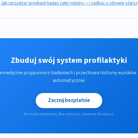
:
Jak zarządzać wynikami badań całej rodziny — i zadbać o zdrowie stars
Zbuduj swój system profilaktyki
emedycine przypomni o badaniach i przechowa historię wyników
automatycznie.
Zacznij bezpłatnie
Bez karty kredytowej. Bez instalacji. Gotowe w 30 sekund.