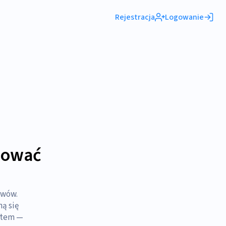
Rejestracja
Logowanie
dować
awów.
ną się
stem —