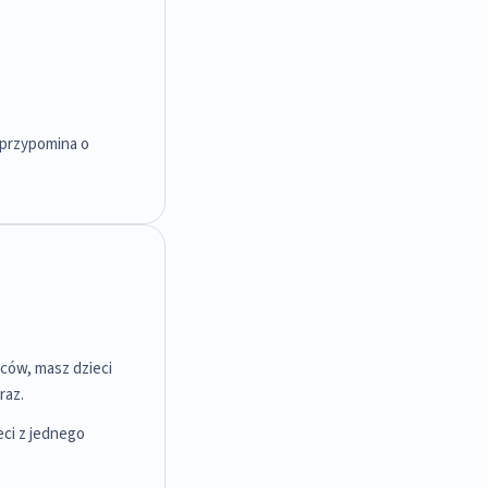
 przypomina o
iców, masz dzieci
raz.
ci z jednego