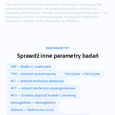
Treść tej strony ma charakter wyłącznie informacyjny i edukacyjny. Nie
stanowi porady medycznej i nie zastępuje konsultacji z lekarzem lub
diagnostą laboratoryjnym. Remedycine nie jest wyrobem medycznym — nie
diagnozuje, nie leczy i nie przepisuje leków. W przypadku wątpliwości
dotyczących wyników badań skonsultuj się z lekarzem.
INNE PARAMETRY
Sprawdź inne parametry badań
CRP — Białko C-reaktywne
TSH — Hormon tyreotropowy
Ferrytyna — Ferrytyna
ALT — Aminotransferaza alaninowa
AST — Aminotransferaza asparaginianowa
MCV — Średnia objętość krwinki czerwonej
Hemoglobina — Hemoglobina
Glukoza — Glukoza na czczo