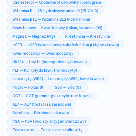
Cholesterol — Cholesterol całkowity i lipidogram
Witamina D — 25-hydroksywitamina D (25-OH-D)
Witamina B12 — Witamina B12 (kobalamina)
Kwas foliowy — Kwas foliowy (folian, witamina B9)
Magnez — Magnez (Mg)
Kreatynina — Kreatynina
eGFR — eGFR (szacunkowy wskaźnik filtracji kłębuszkowej)
Kwas moczowy — Kwas moczowy
HbA1c — HbA1c (hemoglobina glikowana)
PLT — PLT (płytki krwi, trombocyty)
Leukocyty (WBC) — Leukocyty (WBC, białe krwinki)
Potas — Potas (K)
Sód — Sód (Na)
GGT — GGT (gamma-glutamylotransferaza)
ALP — ALP (fosfataza zasadowa)
Bilirubina — Bilirubina całkowita
PSA — PSA (swoisty antygen sterczowy)
Testosteron — Testosteron całkowity