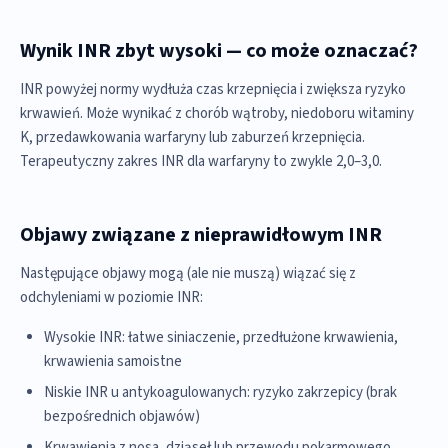
Wynik INR zbyt wysoki — co może oznaczać?
INR powyżej normy wydłuża czas krzepnięcia i zwiększa ryzyko
krwawień. Może wynikać z chorób wątroby, niedoboru witaminy
K, przedawkowania warfaryny lub zaburzeń krzepnięcia.
Terapeutyczny zakres INR dla warfaryny to zwykle 2,0–3,0.
Objawy związane z nieprawidłowym INR
Następujące objawy mogą (ale nie muszą) wiązać się z
odchyleniami w poziomie INR:
Wysokie INR: łatwe siniaczenie, przedłużone krwawienia,
krwawienia samoistne
Niskie INR u antykoagulowanych: ryzyko zakrzepicy (brak
bezpośrednich objawów)
Krwawienia z nosa, dziąseł lub przewodu pokarmowego