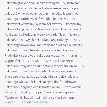
Jak pamiętać o badaniach kontrolnych — system zam…
Jak odzyskać kontrolę nad zdrowiem — i mieć je po…
Jak porównywać wyniki badań — między latami i róż…
Dlaczego historia wyników badań jest ważna — i co…
Jak stworzyć własny system zdrowotny — kompletny …
Jaka aplikacja do przechowywania wyników badań? J…
Aplikacje do śledzenia wyników badań krwi — jakie…
Jak zarządzać wynikami badań całej rodziny — i za…
Jak przygotować dokumentację medyczną dla lekarza…
Jak monitorować ferrytynę w czasie — i dlaczego j…
Profilaktyka zdrowotna dla zapracowanych — jak ni…
Ciągłość historii zdrowia — czym jest i dlaczego …
Jak przechowywać dokumentację medyczną online — p…
Jak monitorować wyniki badań krwi w czasie — i dl…
Dlaczego organizacja zdrowia staje się dziś tak w…
Dlaczego większość ludzi zaczyna dbać o zdrowie z…
Jak przechowywać wyniki badań online — porównanie…
Badania profilaktyczne po 40 — co i kiedy sprawdz…
Twoje wyniki badań krwi – jak je czytać i co napr…
KONTO
BEZPIECZEŃSTWO