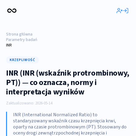
Strona główna
Parametry badań
INR
KRZEPLIWOŚĆ
INR (INR (wskaźnik protrombinowy,
PT)) — co oznacza, normy i
interpretacja wyników
Zaktualizowano: 2026-05-14
INR (International Normalized Ratio) to
standaryzowany wskaźnik czasu krzepnięcia krwi,
oparty na czasie protrombinowym (PT). Stosowany do
oceny drogi zewnątrzpochodnej krzepnięcia i