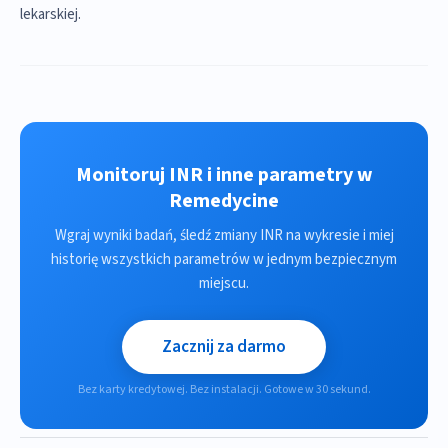
lekarskiej.
Monitoruj INR i inne parametry w
Remedycine
Wgraj wyniki badań, śledź zmiany INR na wykresie i miej
historię wszystkich parametrów w jednym bezpiecznym
miejscu.
Zacznij za darmo
Bez karty kredytowej. Bez instalacji. Gotowe w 30 sekund.